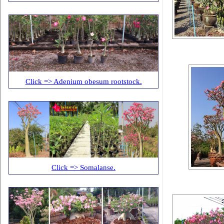
Click => Adenium obesum rootstock.
Click => Somalanse.