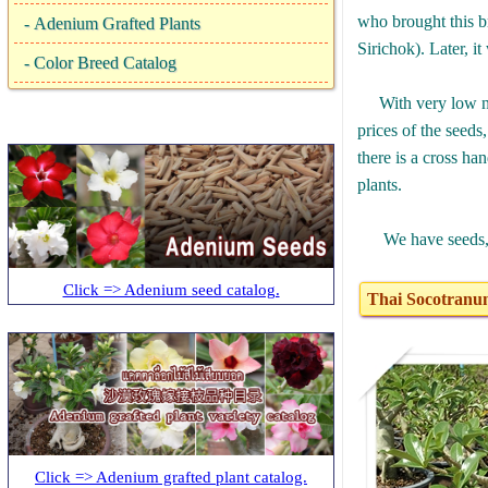
who brought this 
-
Adenium Grafted Plants
Sirichok). Later, i
-
Color Breed Catalog
With very low natu
prices of the seed
there is a cross h
plants.
We have seeds, st
Click => Adenium seed catalog.
Thai Socotranum 
Click => Adenium grafted plant catalog.