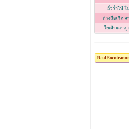
ถั่วร่ำไห้ 
ต่างถือเกิด จ
ใยเฝ้าผลาญก
Real Socotranu