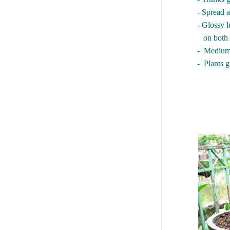
- Spread and t
- Glossy leaves, 
on both si
- Medium-sized
- Plants grown f