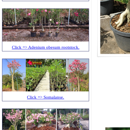
Click => Adenium obesum rootstock.
Click => Somalanse.