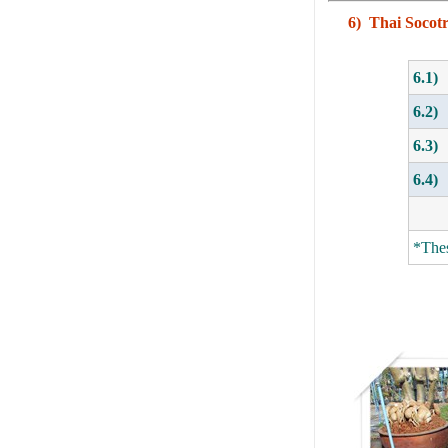
6) Thai Socot
6.1)
6.2)
6.3)
6.4)
*Thes