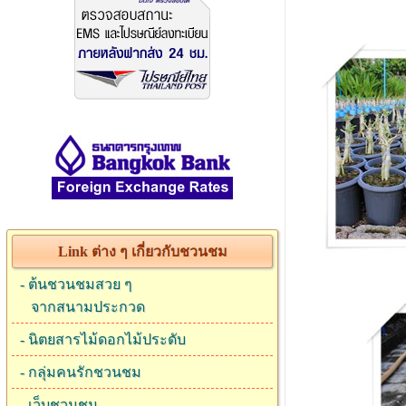
Link ต่าง ๆ เกี่ยวกับชวนชม
-
ต้นชวนชมสวย ๆ
จากสนามประกวด
-
นิตยสารไม้ดอกไม้ประดับ
-
กลุ่มคนรักชวนชม
-
เว็บชวนชม