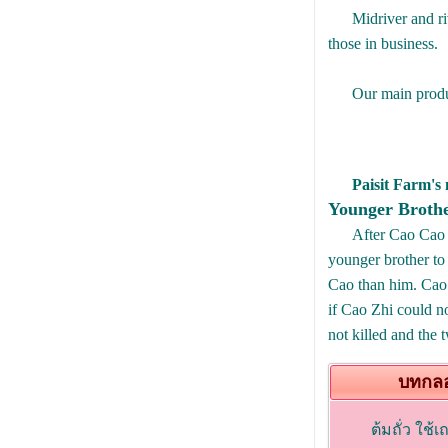
Midriver and rive
those in business.
Our main products
Paisit Farm's 
Younger Broth
After Cao Cao (曹操
younger brother t
Cao than him. Cao 
if Cao Zhi could n
not killed and the 
บทกลอ
ต้มถั่ว ใช้เ