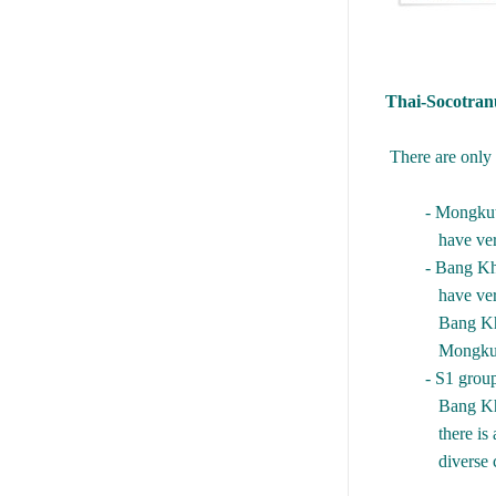
Thai-Socotranu
There are only th
- Mongkut Siam 
have very high s
- Bang Khla and
have very high st
Bang Khla plant
Mongkut Pet, Ch
- S1 group: from 
Bang Khla becau
there is another
diverse characte